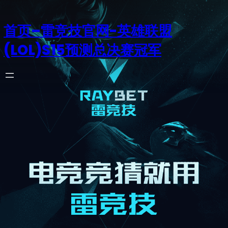
首页–雷竞技官网-英雄联盟
(LOL)S15预测总决赛冠军