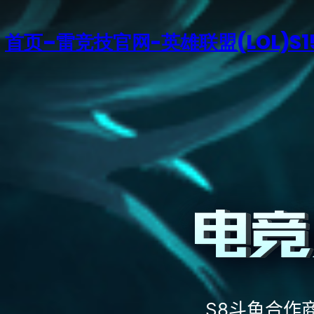
首页–雷竞技官网-英雄联盟(LOL)S