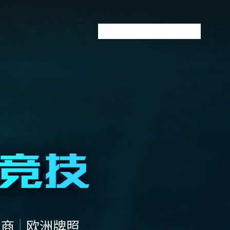
VCT全球赛
无畏契约下注