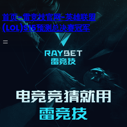
首页–雷竞技官网-英雄联盟
(LOL)S15预测总决赛冠军