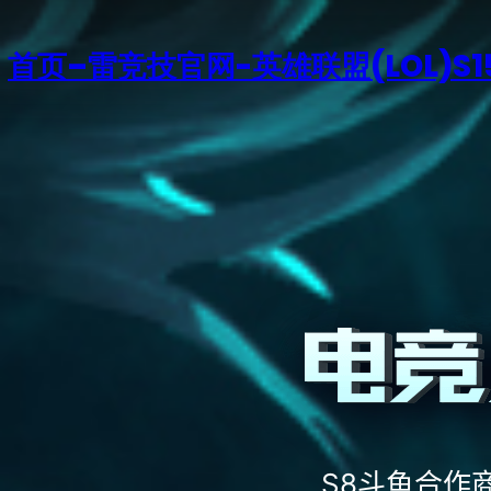
首页–雷竞技官网-英雄联盟(LOL)S