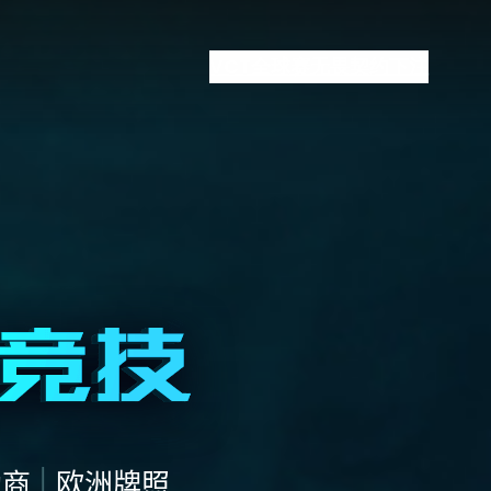
VCT全球赛
无畏契约下注