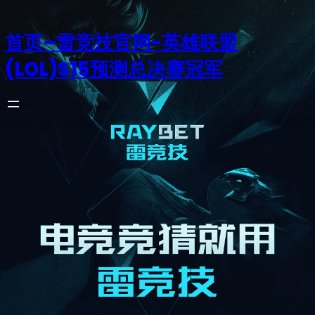
首页–雷竞技官网-英雄联盟
(LOL)S15预测总决赛冠军