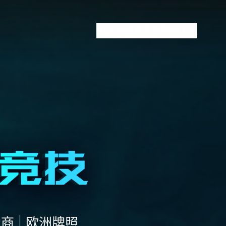
VCT全球赛
无畏契约下注