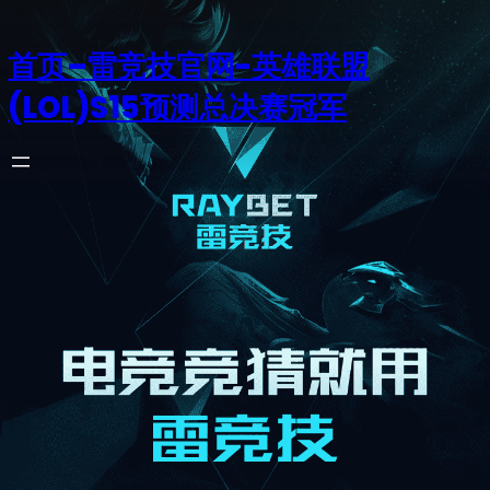
首页–雷竞技官网-英雄联盟
(LOL)S15预测总决赛冠军