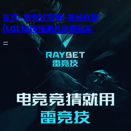
首页–雷竞技官网-英雄联盟
(LOL)S15预测总决赛冠军