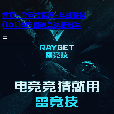
首页–雷竞技官网-英雄联盟
(LOL)S15预测总决赛冠军