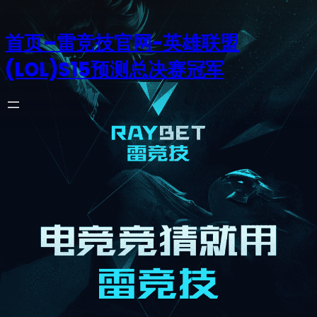
首页–雷竞技官网-英雄联盟
(LOL)S15预测总决赛冠军