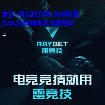
首页–雷竞技官网-英雄联盟
(LOL)S15预测总决赛冠军