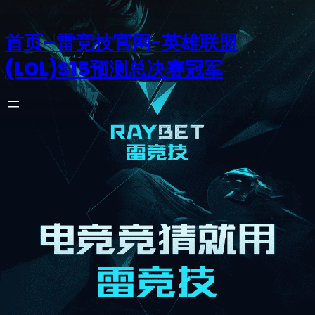
首页–雷竞技官网-英雄联盟
(LOL)S15预测总决赛冠军