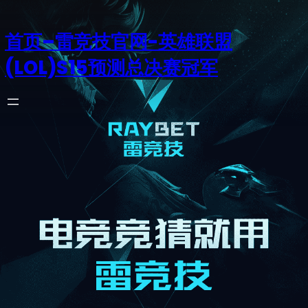
首页–雷竞技官网-英雄联盟
(LOL)S15预测总决赛冠军