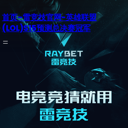
首页–雷竞技官网-英雄联盟
(LOL)S15预测总决赛冠军