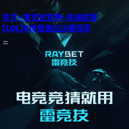
首页–雷竞技官网-英雄联盟
(LOL)S15预测总决赛冠军