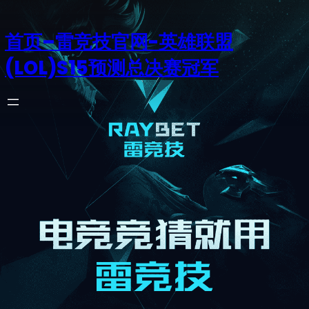
首页–雷竞技官网-英雄联盟
(LOL)S15预测总决赛冠军