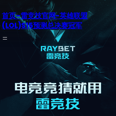
首页–雷竞技官网-英雄联盟
(LOL)S15预测总决赛冠军