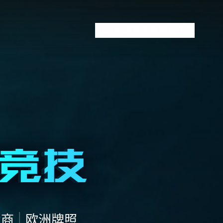
VCT全球赛
无畏契约下注