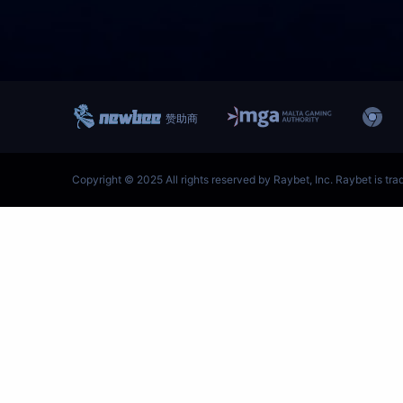
跳
至
内
容