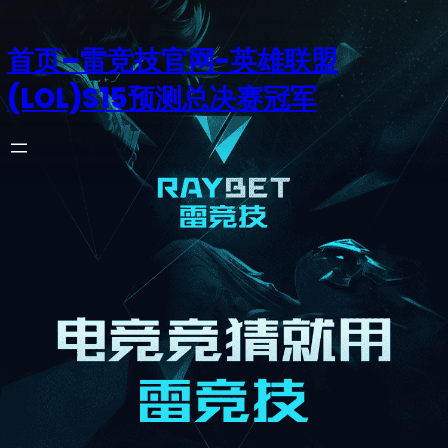
首页–雷竞技官网-英雄联盟
(LOL)S15预测总决赛冠军