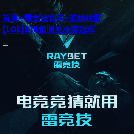
首页–雷竞技官网-英雄联盟
(LOL)S15预测总决赛冠军