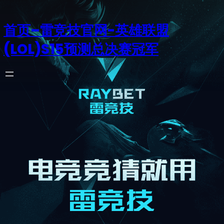
首页–雷竞技官网-英雄联盟
(LOL)S15预测总决赛冠军