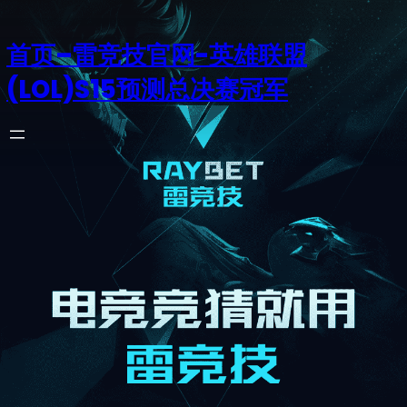
首页–雷竞技官网-英雄联盟
(LOL)S15预测总决赛冠军