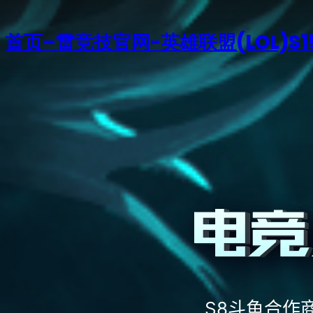
首页–雷竞技官网-英雄联盟(LOL)S