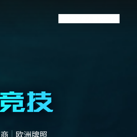
VCT全球赛
无畏契约下注