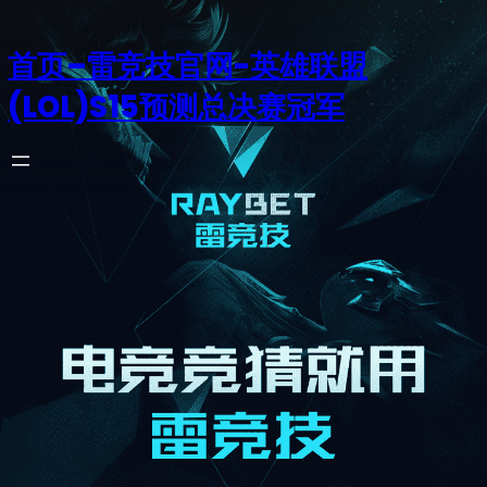
首页–雷竞技官网-英雄联盟
(LOL)S15预测总决赛冠军