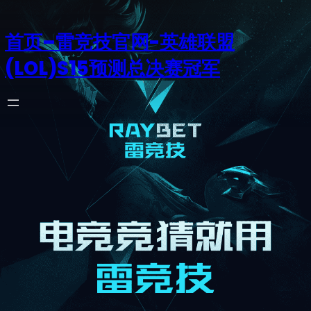
首页–雷竞技官网-英雄联盟
(LOL)S15预测总决赛冠军