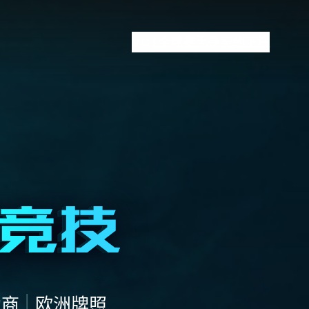
VCT全球赛
无畏契约下注