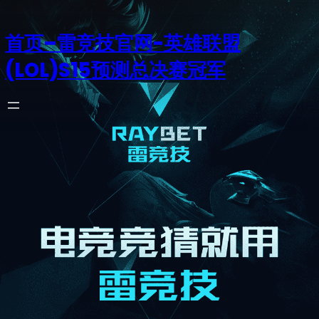
首页–雷竞技官网-英雄联盟
(LOL)S15预测总决赛冠军