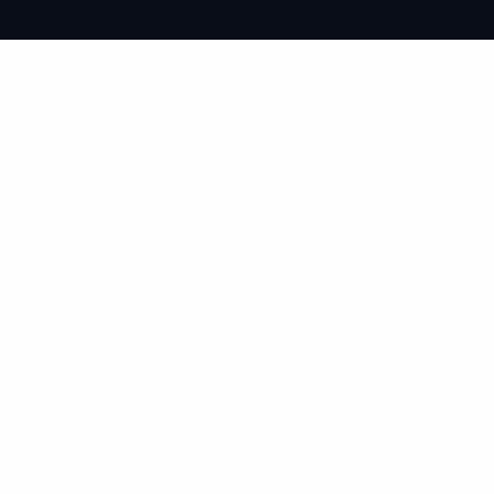
跳
至
内
容
雷竞技官网