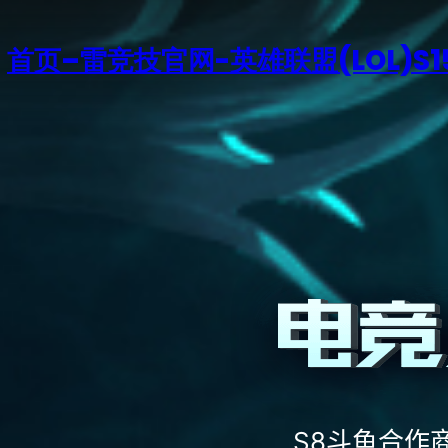
首页–雷竞技官网-英雄联盟(LOL)S