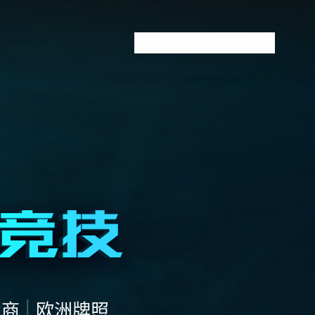
VCT全球赛
无畏契约下注