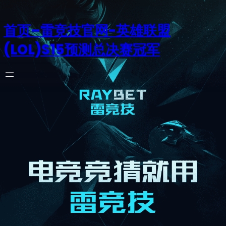
首页–雷竞技官网-英雄联盟
(LOL)S15预测总决赛冠军