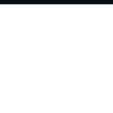
跳
至
内
容
csgo赛事竞猜网站
_RAYBET官网地址