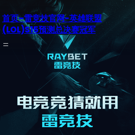
首页–雷竞技官网-英雄联盟
(LOL)S15预测总决赛冠军