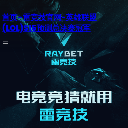
首页–雷竞技官网-英雄联盟
(LOL)S15预测总决赛冠军