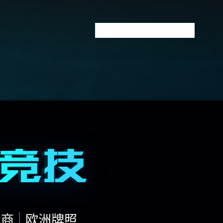
VCT全球赛
无畏契约下注