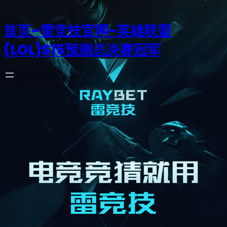
首页–雷竞技官网-英雄联盟
(LOL)S15预测总决赛冠军