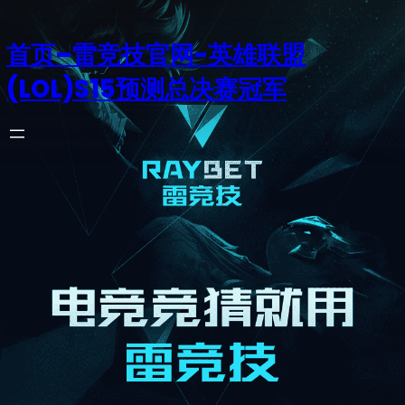
首页–雷竞技官网-英雄联盟
(LOL)S15预测总决赛冠军