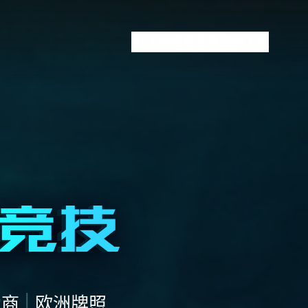
VCT全球赛
无畏契约下注