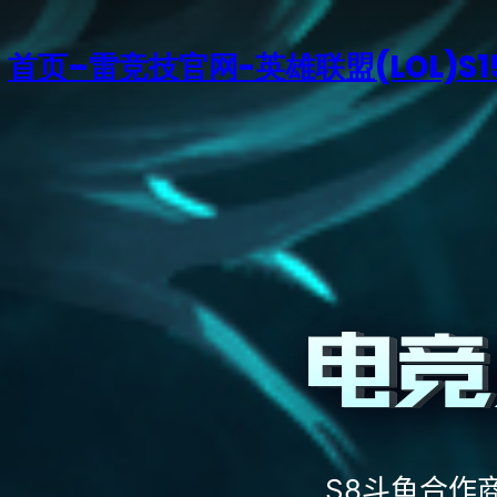
首页–雷竞技官网-英雄联盟(LOL)S