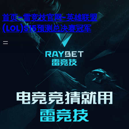
首页–雷竞技官网-英雄联盟
(LOL)S15预测总决赛冠军