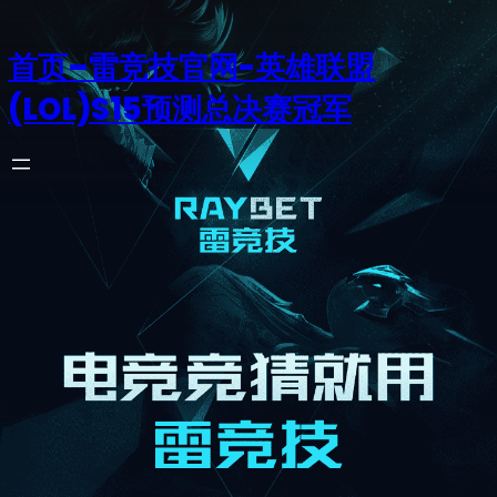
首页–雷竞技官网-英雄联盟
(LOL)S15预测总决赛冠军