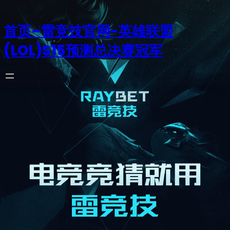
首页–雷竞技官网-英雄联盟
(LOL)S15预测总决赛冠军