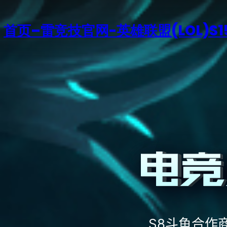
首页–雷竞技官网-英雄联盟(LOL)S