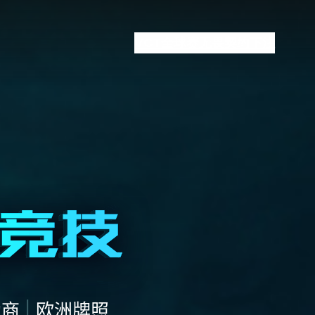
VCT全球赛
无畏契约下注