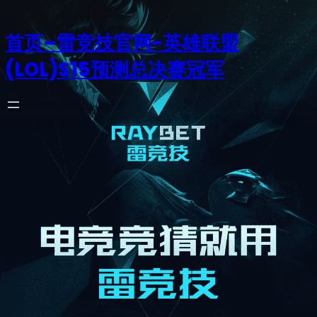
首页–雷竞技官网-英雄联盟
(LOL)S15预测总决赛冠军