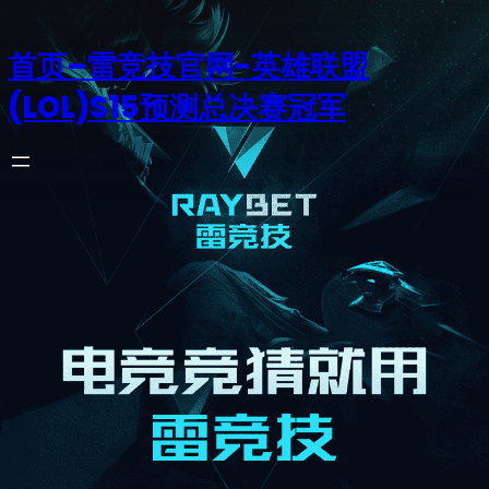
首页–雷竞技官网-英雄联盟
(LOL)S15预测总决赛冠军